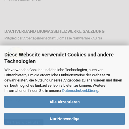
DACHVERBAND BIOMASSEHEIZWERKE SALZBURG
Mitglied der Arbeitsgemeinschaft Biomasse Nahwärme - ABiNa
Diese Webseite verwendet Cookies und andere
Technologien
Wir verwenden Cookies und ähnliche Technologien, auch von
Drittanbietern, um die ordentliche Funktionsweise der Website zu
gewährleisten, die Nutzung unseres Angebotes zu analysieren und Ihnen
SEEGEN SALZBURGER ERNEUERBARE ENERGIE EGEN
ein bestmögliches Einkaufserlebnis bieten zu können. Weitere
+43 6246 90 300 10
Informationen finden Sie in unserer
Datenschutzerklärung
.
handel@seegen.at
www.seegen.at
Alle Akzeptieren
Nur Notwendige
Vertrag widerrufen